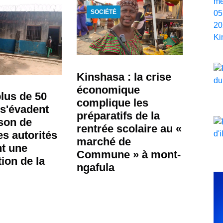
SOCIÉTÉ
Kinshasa : la crise
économique
plus de 50
complique les
s'évadent
préparatifs de la
ison de
rentrée scolaire au «
es autorités
marché de
t une
Commune » à mont-
ion de la
ngafula