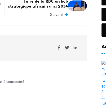
faire de la RDC un hub
e
stratégique africain d’ici 2034
Suivant
A
er à commenter!