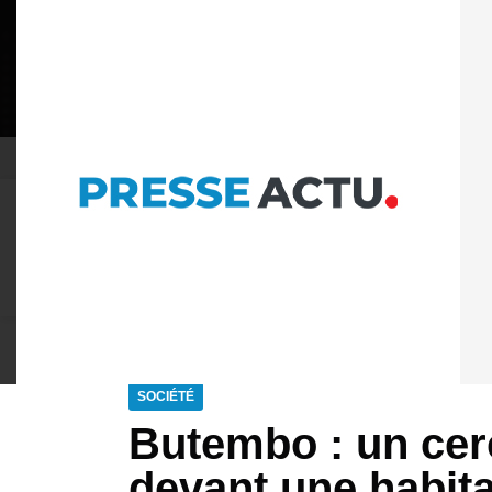
06 AOÛT 2026
POLITIQUE DE CONFIDENTIAL
À LA UNE
ACTU PLUS
ACTUALITÉ
POLITIQ
SOCIÉTÉ
Butembo : un cer
devant une habita