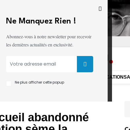
Ne Manquez Rien !
Abonnez-vous à notre newsletter pour recevoir
ITÉ
CONDITIONS D'UTILISATION
les dernières actualités en exclusivité.
UE
SÉCURITÉ
DIPLOMATIE
SOCIÉTÉ
MONDE
ÉDUCATION
S
Ne plus afficher cette popup
cueil abandonné
tion sème la
C