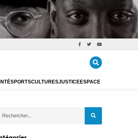
ANTÉ
SPORTS
CULTURES
JUSTICE
ESPACE ÉCO
CARRIÈR
atégories