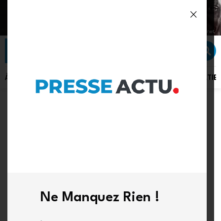
À LA UNE
ACTU PLUS
ACTUALITÉ
POLITIQUE
SÉCURITÉ
DIPLOMATIE
FAITS DIVERS
Elle vit comme un bébé
pour fuir le stress :
l’histoire étonnante de
Ne Manquez Rien !
Paigey Miller