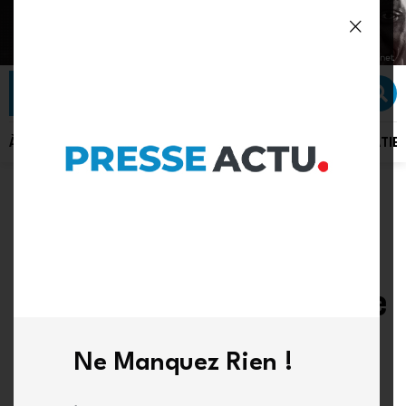
À LA UNE
ACTU PLUS
ACTUALITÉ
POLITIQUE
SÉCURITÉ
DIPLOMATIE
SPORTS
Football : l’épidémie
d’Ebola menace la tenue
du match amical RDC-
Ne Manquez Rien !
Chili