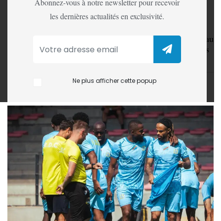
Abonnez-vous à notre newsletter pour recevoir
À quelques jours de son deuxième match amical de
les dernières actualités en exclusivité.
préparation à la Coupe du monde 2026, la République
démocratique du Congo se retrouve confrontée à une
incertitude majeure. La rencontre prévue le 9 juin face au
Chili pourrait ne pas avoir lieu en raison des inquiétudes
suscitées par l’épidémie d’Ebola.
Ne plus afficher cette popup
LA REDACTION
03 Jun, 2026