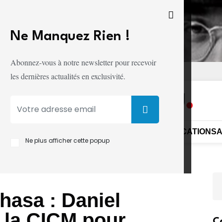
Ne Manquez Rien !
Abonnez-vous à notre newsletter pour recevoir
ITÉ
CONDITIONS D'UTILISATION
les dernières actualités en exclusivité.
UE
SÉCURITÉ
DIPLOMATIE
SOCIÉTÉ
MONDE
ÉDUCATION
S
Ne plus afficher cette popup
shasa : Daniel
 la CICM pour
C