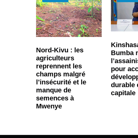
Kinshasa
Nord-Kivu : les
Bumba m
agriculteurs
l’assain
reprennent les
pour acc
champs malgré
dévelop
l’insécurité et le
durable 
manque de
capitale
semences à
Mwenye