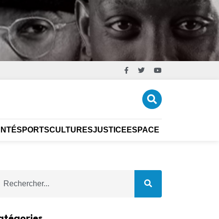
ANTÉ
SPORTS
CULTURES
JUSTICE
ESPACE ÉCO
CARRIÈR
atégories