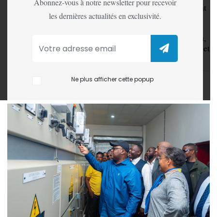
Abonnez-vous à notre newsletter pour recevoir
Le courant arrive enfin. Jeudi 26 mars 2026, le président
les dernières actualités en exclusivité.
Félix Tshisekedi a procédé, à Kikwit, au lancement
officiel du réseau de distribution électrique relié à la
centrale hydroélectrique de Kakobola. Un projet attendu,
destiné à desservir les provinces du Kwilu, du Kwango et
du Maï-Ndombe.
Ne plus afficher cette popup
LA REDACTION
27 Mar, 2026