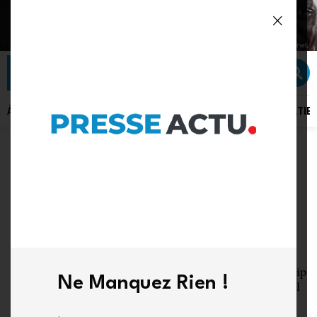
À LA UNE
ACTU PLUS
ACTUALITÉ
POLITIQUE
SÉCURITÉ
DIPLOMATIE
CARRIÈRE
Qui est réellement
Chantal Faida ?
Parcours professionnelTitulaire d’un master en leadership
Ne Manquez Rien !
et en gestion des ressources humaines, Madame Chantal
Faida est analyste et coach en leadership politique. Elle
est également CEO de l’ASBL UWEMA et Directrice