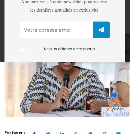
Abonnez-vous à notre newsletter pour recevoir
Générale du Centre Elikya ya Mboka (CFEM).
les dernières actualités en exclusivité.
LA REDACTION
12 Apr, 2025
Ne plus afficher cette popup
Partager :