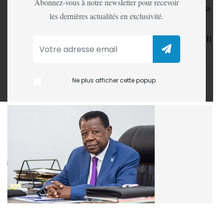
Abonnez-vous à notre newsletter pour recevoir
Le député national Lambert Mende, élu de Lodja dans la
les dernières actualités en exclusivité.
province du Sankuru, a salué l’héritage moral laissé par
Roland Lumumba, dernier fils du héros national Patrice
Emery Lumumba, décédé ce mercredi 28 janvier 2026. Il
s’est exprimé à ce sujet dans une dépêche de l’Agence
congolaise de presse (ACP).
Ne plus afficher cette popup
LA REDACTION
28 Jan, 2026