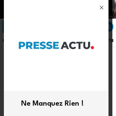
À LA UNE
ACTU PLUS
ACTUALITÉ
POLITIQUE
SÉCURITÉ
DIPLOMATIE
ACTUALITÉ
RDC : Lambert Mende
salue l’héritage moral
laissé par Roland
Ne Manquez Rien !
Lumumba