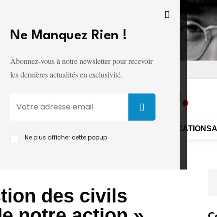
Ne Manquez Rien !
Abonnez-vous à notre newsletter pour recevoir
ITÉ
CONDITIONS D'UTILISATION
les dernières actualités en exclusivité.
UE
SÉCURITÉ
DIPLOMATIE
SOCIÉTÉ
MONDE
ÉDUCATION
S
Ne plus afficher cette popup
tion des civils
e notre action »,
C