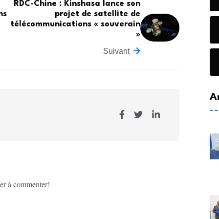
RDC-Chine : Kinshasa lance son
ns
projet de satellite de
télécommunications « souverain
»
Suivant
A
er à commenter!