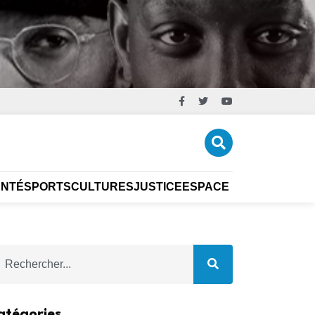
ANTÉ
SPORTS
CULTURES
JUSTICE
ESPACE ÉCO
CARRIÈR
atégories