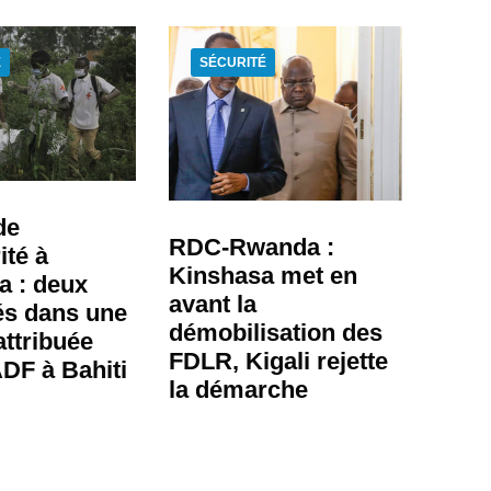
É
SÉCURITÉ
de
RDC-Rwanda :
ité à
Kinshasa met en
 : deux
avant la
ués dans une
démobilisation des
attribuée
FDLR, Kigali rejette
ADF à Bahiti
la démarche