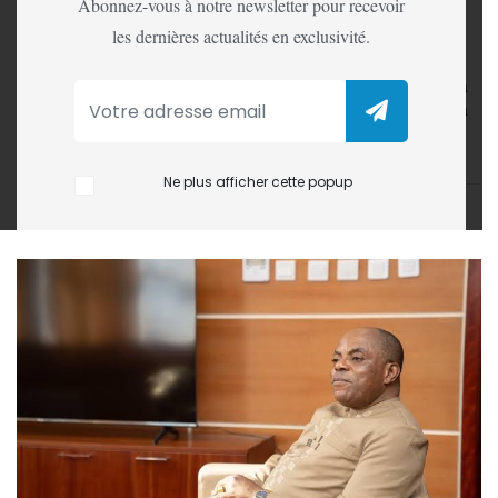
Wazalendo
Abonnez-vous à notre newsletter pour recevoir
les dernières actualités en exclusivité.
À Kinshasa, le député national Willy Mishiki a affirmé
lundi qu’il demeure président du collège des sages de la
Coalition nationale des volontaires pour la défense de la
patrie (Wazalendo-CNVDP), malgré sa destitution et sa
radiation annoncées le 13 mars dernier.
Ne plus afficher cette popup
LA REDACTION
16 Mar, 2026