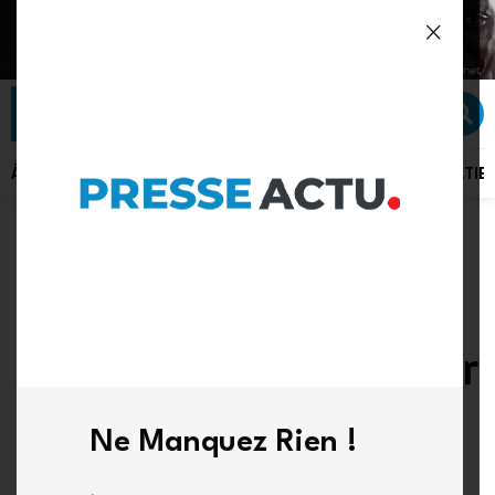
À LA UNE
ACTU PLUS
ACTUALITÉ
POLITIQUE
SÉCURITÉ
DIPLOMATIE
INTOX
RDC : la CENCO dément
un faux communiqué sur
l’assassinat de Willy
Ne Manquez Rien !
Ngoma