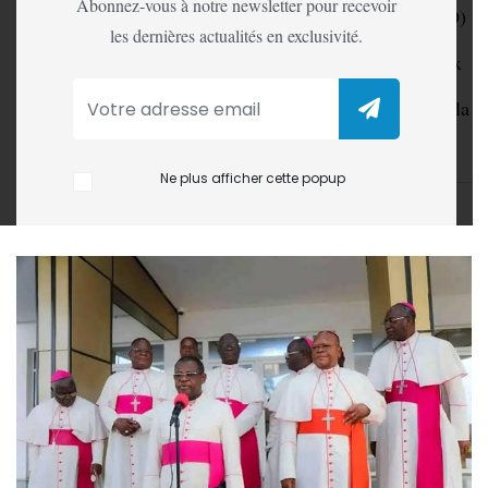
Abonnez-vous à notre newsletter pour recevoir
La Conférence épiscopale nationale du Congo (CENCO)
les dernières actualités en exclusivité.
a formellement dénoncé, ce mardi 24 février 2026, un
document circulant massivement sur les réseaux sociaux
comme étant un « fake news ». Ce texte, présenté à tort
comme émanant de l’institution catholique, attribuait à la
CENCO une condamnation de l’assassinat de Willy
Ngoma, porte-parole de l’Alliance Fleuve Congo/M23.
Ne plus afficher cette popup
LA REDACTION
24 Feb, 2026