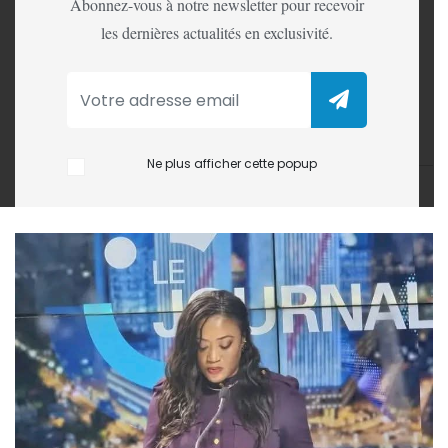
par la RTNC
Abonnez-vous à notre newsletter pour recevoir
les dernières actualités en exclusivité.
La Présidence de la République a démenti, ce vendredi
17 octobre, les informations diffusées la veille par la
Radiotélévision nationale congolaise (RTNC), faisant
état de prétendues nominations au sein des entreprises
publiques.
Ne plus afficher cette popup
LA REDACTION
17 Oct, 2025