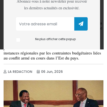
les impératifs de la
Abonnez-vous à notre newsletter pour recevoir
guerre dans l’Est
les dernières actualités en exclusivité.
À l’occasion de la réunion du Comité des ministres de la
Justice et des procureurs généraux de la Communauté de
développement de l’Afrique australe (SADC), tenue ce
vendredi 5 juin 2026 à Victoria Falls, en République du
Ne plus afficher cette popup
Zimbabwe, la République démocratique du Congo a
justifié le retard de ses contributions financières aux
instances régionales par les contraintes budgétaires liées
au conflit armé en cours dans l’Est du pays.
LA REDACTION
06 Jun, 2026