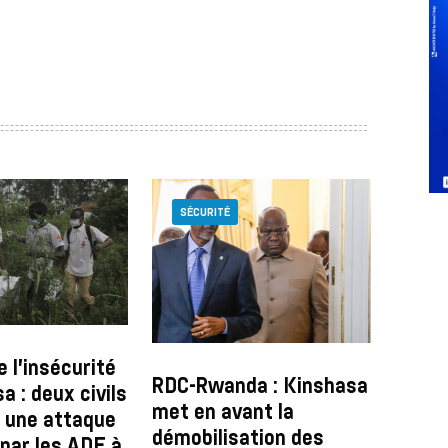
SÉCURITÉ
 l’insécurité
RDC-Rwanda : Kinshasa
 : deux civils
met en avant la
 une attaque
démobilisation des
 par les ADF à