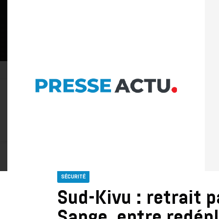
06 AOÛT 2026
POLITIQUE DE CONFIDENTIALITÉ
À LA UNE
ACTU PLUS
ACTUALITÉ
POLITIQUE
SÉCUR
SÉCURITÉ
Sud-Kivu : retrait 
Sange, entre redép