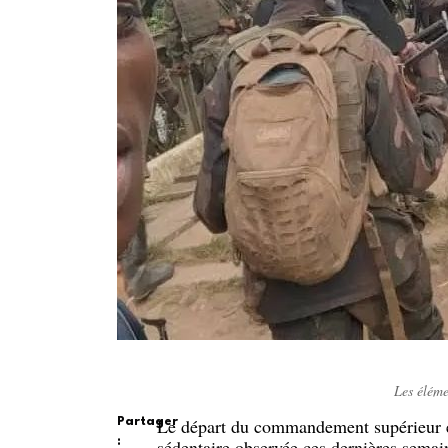
Les élém
Le départ du commandement supérieur et
Partager
:
sédentaire observée ces dernières semai