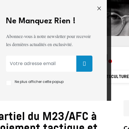
Ne Manquez Rien !
Abonnez-vous à notre newsletter pour recevoir
CONDITIONS D'UTILISATION
les dernières actualités en exclusivité.
ITÉ
DIPLOMATIE
SOCIÉTÉ
MONDE
ÉDUCATION
SANTÉ
SPORTS
CULTUR
Ne plus afficher cette popup
partiel du M23/AFC à
loiement tactique et
C