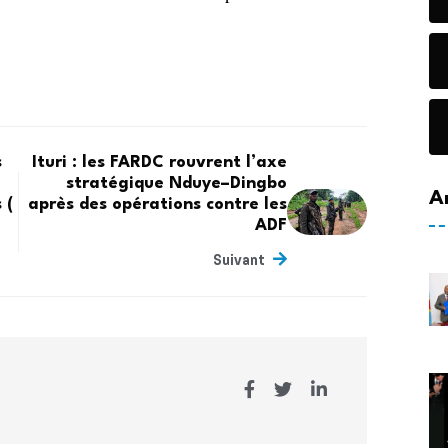
s
Ituri : les FARDC rouvrent l’axe
stratégique Nduye–Dingbo
A
 (
après des opérations contre les
ADF
Suivant