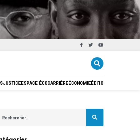
ES
JUSTICE
ESPACE ÉCO
CARRIÈRE
ÉCONOMIE
ÉDITO
INFRASTRUCTUR
atégories