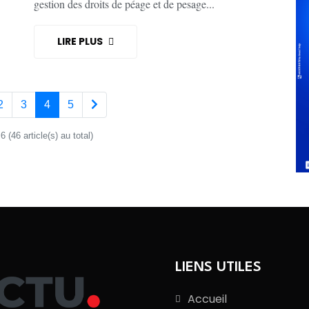
gestion des droits de péage et de pesage...
LIRE PLUS
2
3
4
5
 (46 article(s) au total)
LIENS UTILES
Accueil