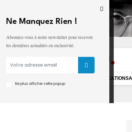
Ne Manquez Rien !
Abonnez-vous à notre newsletter pour recevoir
ITÉ
CONDITIONS D'UTILISATION
les dernières actualités en exclusivité.
UE
SÉCURITÉ
DIPLOMATIE
SOCIÉTÉ
MONDE
ÉDUCATION
S
Ne plus afficher cette popup