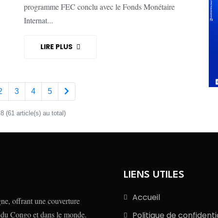
programme FEC conclu avec le Fonds Monétaire
Internat...
LIRE PLUS
2
3
4
5
 (61 article(s) au total)
LIENS UTILES
Accueil
e, offrant une couverture
 du Congo et dans le monde.
Politique de confidenti