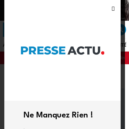
À LA UNE
ACTU PLUS
ACTUALITÉ
POLITIQUE
SÉCURITÉ
le gouvernement dévoile sa feuille de route numérique et sa strat
Breaking News :
Ne Manquez Rien !