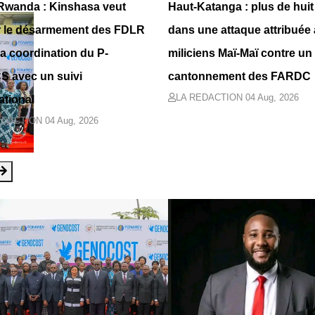
wanda : Kinshasa veut
Haut-Katanga : plus de huit
r le désarmement des FDLR
dans une attaque attribuée
la coordination du P-
miliciens Maï-Maï contre un
 avec un suivi
cantonnement des FARDC
LA REDACTION
04 Aug, 2026
ational
EDACTION
04 Aug, 2026