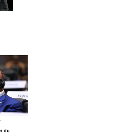
:
on du