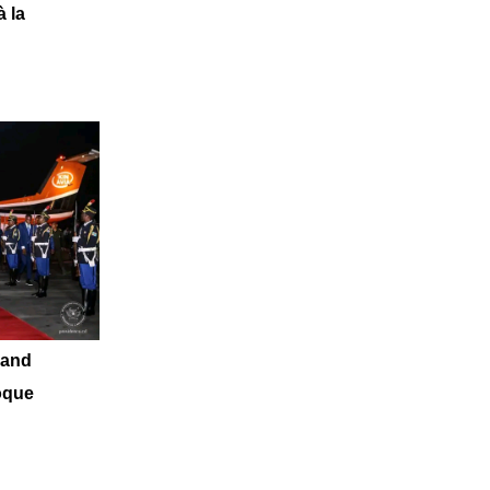
à la
Grand
oque