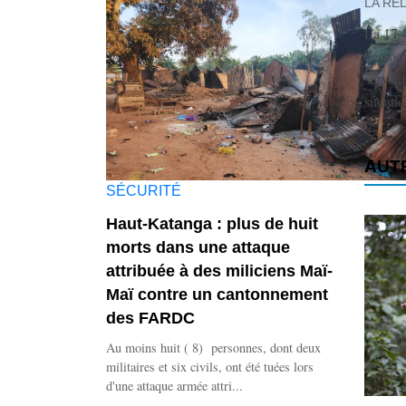
LA RE
La 17ᵉ 
démocra
surveil
situati
AUTR
SÉCURITÉ
Haut-Katanga : plus de huit
morts dans une attaque
attribuée à des miliciens Maï-
Maï contre un cantonnement
des FARDC
Au moins huit ( 8) personnes, dont deux
militaires et six civils, ont été tuées lors
d'une attaque armée attri...