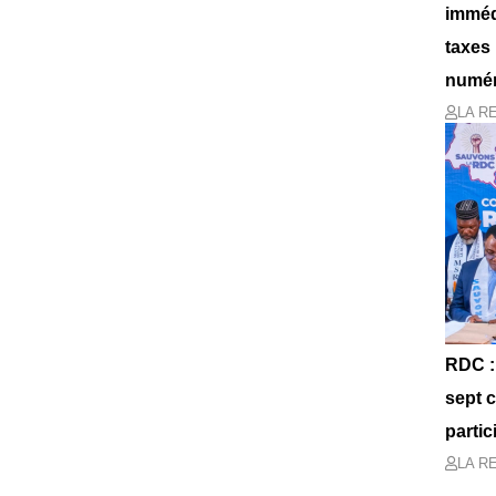
immédi
taxes
numér
LA R
RDC :
sept 
partic
LA R