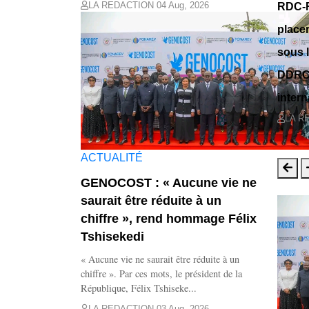
LA REDACTION
04 Aug, 2026
RDC-R
place
sous 
DDRCS
intern
LA R
ACTUALITÉ
GENOCOST : « Aucune vie ne
saurait être réduite à un
chiffre », rend hommage Félix
Tshisekedi
« Aucune vie ne saurait être réduite à un
chiffre ». Par ces mots, le président de la
République, Félix Tshiseke...
LA REDACTION
03 Aug, 2026