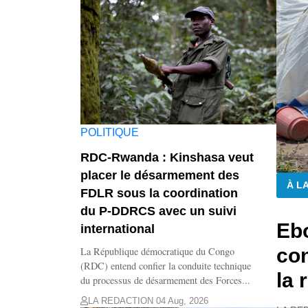
POLITIQUE
RDC-Rwanda : Kinshasa veut
placer le désarmement des
À L
FDLR sous la coordination
du P-DDRCS avec un suivi
Ebo
international
con
La République démocratique du Congo
(RDC) entend confier la conduite technique
la 
du processus de désarmement des Forces...
LA REDACTION
04 Aug, 2026