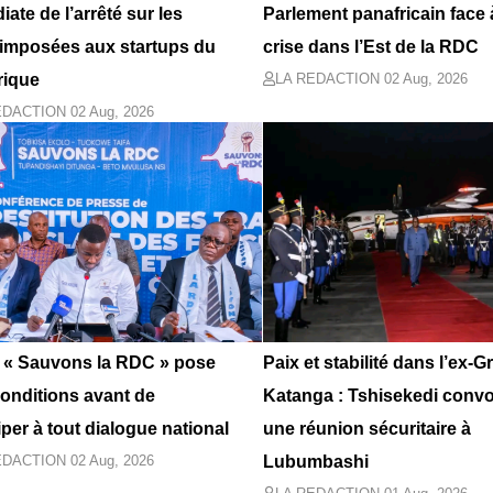
ate de l’arrêté sur les
Parlement panafricain face 
 imposées aux startups du
crise dans l’Est de la RDC
ique
LA REDACTION
02 Aug, 2026
EDACTION
02 Aug, 2026
 « Sauvons la RDC » pose
Paix et stabilité dans l’ex-
conditions avant de
Katanga : Tshisekedi conv
iper à tout dialogue national
une réunion sécuritaire à
EDACTION
02 Aug, 2026
Lubumbashi