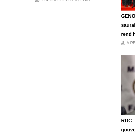
GENOC
saurai
rend 
LA R
RDC :
gouve