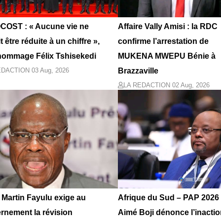
OST : « Aucune vie ne
Affaire Vally Amisi : la RDC
t être réduite à un chiffre »,
confirme l’arrestation de
hommage Félix Tshisekedi
MUKENA MWEPU Bénie à
EDACTION
03 Aug, 2026
Brazzaville
LA REDACTION
02 Aug, 2026
 Martin Fayulu exige au
Afrique du Sud – PAP 2026 
rnement la révision
Aimé Boji dénonce l’inacti