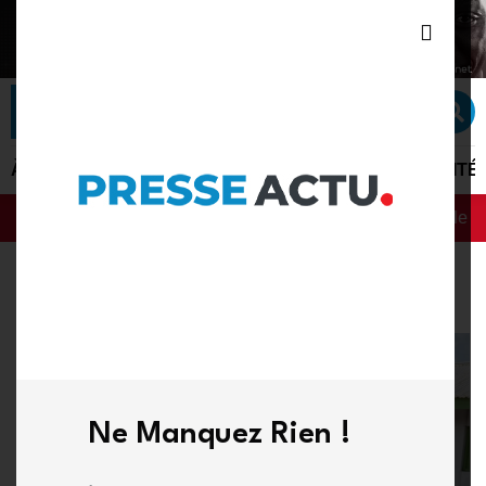
À LA UNE
ACTU PLUS
ACTUALITÉ
POLITIQUE
SÉCURITÉ
: le gouvernement dévoile sa feuille de route numérique et sa stra
Breaking News :
Ne Manquez Rien !